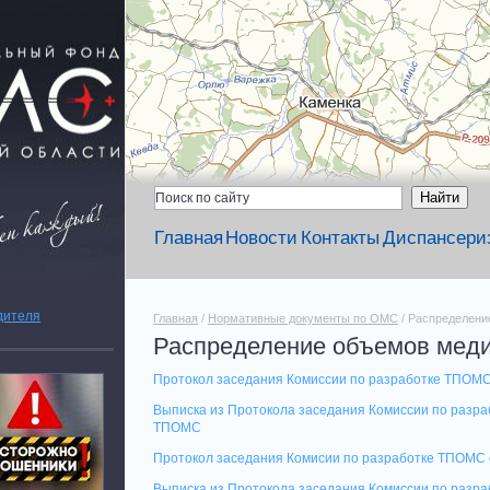
Главная
Новости
Контакты
Диспансери
дителя
Главная
/
Нормативные документы по ОМС
/ Распределени
Распределение объемов меди
Протокол заседания Комиссии по разработке ТПОМС
Выписка из Протокола заседания Комиссии по разра
ТПОМС
Протокол заседания Комисии по разработке ТПОМС 
Выписка из Протокола заседания Комиссии по разр