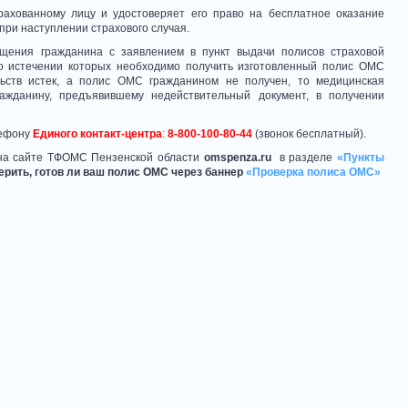
ахованному лицу и удостоверяет его право на бесплатное оказание
ри наступлении страхового случая.
щения гражданина с заявлением в пункт выдачи полисов страховой
по истечении которых необходимо получить изготовленный полис ОМС
льств истек, а полис ОМС гражданином не получен, то медицинская
ражданину, предъявившему недействительный документ, в получении
лефону
Единого контакт-центра
:
8-800-100-80-44
(звонок бесплатный).
на сайте ТФОМС Пензенской области
omspenza.ru
в разделе
«Пункты
ерить, готов ли ваш полис ОМС через баннер
«Проверка полиса ОМС»