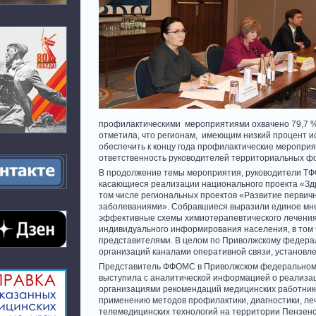
профилактическими мероприятиями охвачено 79,7 % 
отметила, что регионам, имеющим низкий процент и
обеспечить к концу года профилактические меропри
ответственность руководителей территориальных ф
В продолжение темы мероприятия, руководители ТФО
касающиеся реализации национального проекта «Здр
том числе региональных проектов «Развитие первич
заболеваниями». Собравшиеся выразили единое мнен
эффективные схемы химиотерапевтического лечения
индивидуального информирования населения, в том 
представителями. В целом по Приволжскому федерал
организаций каналами оперативной связи, установлен
Представитель ФФОМС в Приволжском федеральном 
выступила с аналитической информацией о реализа
организациями рекомендаций медицинских работник
применению методов профилактики, диагностики, ле
телемедицинских технологий на территории Пензенс