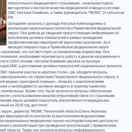
обязательного медицинского страхования - начальник отдела
методологии и контроля качества медицинской помощи в системе
ОМС Наталья Клименко, а также руководители ТФОМС 14 субъектов
РФ.
Заседание началось с доклада Натальи Александровны о
реализации национальных проектов в Приволжском федеральном
округе. Она довела до сведения присутствующих информацию об
исполнении целевых показателей в рамках проведения
профилактических мероприятий взрослому населению. За 8
месяцев текущего года в Приволжском федеральном округе
населения, что соответствует установленному индикативу. Она
сполнения, необходимо пересмотреть работу в данном направлении и
ятия в 100% объеме. Наталья Клименко указала на высокую
ондов ОМС в достижении целевых показателей национальных проектов.
МС приняли участие в «круглом столе», где обсудили вопросы,
авоохранение» на территории Приволжского федерального округа, в
ной-медико-санитарной помощи», «Борьба с онкологическими
ие о необходимости активнее внедрять в практику наиболее
 онкобольных. Кроме того, были затронуты вопросы обеспечения
числе с использованием каналов оперативной связи со страховыми
ьному округу целевой показатель обеспеченности медицинских
ный на 2019 год, достигнут.
округе, директор ТФОМС Пензенской области Елена Аксенова
ции мероприятий по контролю за выполнением медицинскими
ов национальных медицинских научно-исследовательских центров по
чения и реабилитации при проведении консультаций с применением
кой области. Также она затронула вопросы информационного