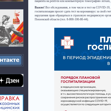
пациента на рентген или компьютерную томографию легких, 
Важно!
Все обследования, в том числе и тест на COVID-19,
госпитализации просят сдать тест на коронавирус за свой с
нарушения прав обращаться в страховую медицинскую орг
Пензенской области (тел. 8-800-100-80-44).