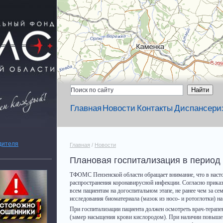
Главная
Новости
Контакты
Диспансери
дителя
Главная
/
Новости
Плановая госпитализация в период
ТФОМС Пензенской области обращает внимание, что в насто
распространения коронавирусной инфекции. Согласно приказ
всем пациентам на догоспитальном этапе, не ранее чем за с
исследования биоматериала (мазок из носо- и ротоглотки) 
При госпитализации пациента должен осмотреть врач-терапе
(замер насыщения крови кислородом). При наличии повыше