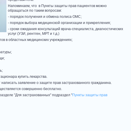
Напоминаем, что в Пункты защиты прав пациентов можно
обращаться по таким вопросам:
- порядок получения и обмена полиса ОМС;
- порядок выбора медицинской организации и прикрепления;
- сроки ожидания консультаций врача-специалиста, диагностических
услуг (УЗИ, рентген, МРТ и т.д.)
тов в областных медицинских учреждениях;
ратуры;
щи;
ь;
тационара купить лекарства.
т написать заявление о защите прав застрахованного гражданина.
ществляется совершенно бесплатно.
разделе "Для застрахованных" подраздел "
Пункты защиты прав