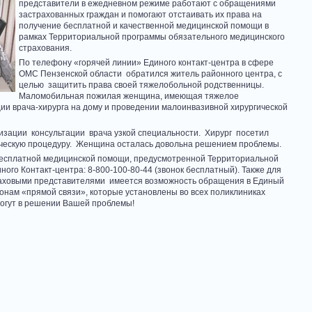
представители в ежедневном режиме работают с обращениями
застрахованных граждан и помогают отстаивать их права на
получение бесплатной и качественной медицинской помощи в
рамках Территориальной программы обязательного медицинского
страхования.
По телефону «горячей линии» Единого контакт-центра в сфере
ОМС Пензенской области обратился житель районного центра, с
целью защитить права своей тяжелобольной родственницы.
Маломобильная пожилая женщина, имеющая тяжелое
ции врача-хирурга на дому и проведении малоинвазивной хирургической
низации консультации врача узкой специальности. Хирург посетил
ическую процедуру. Женщина осталась довольна решением проблемы.
 бесплатной медицинской помощи, предусмотренной Территориальной
ого Контакт-центра: 8-800-100-80-44 (звонок бесплатный). Также для
траховыми представителями имеется возможность обращения в Единый
онам «прямой связи», которые установлены во всех поликлиниках
огут в решении Вашей проблемы!