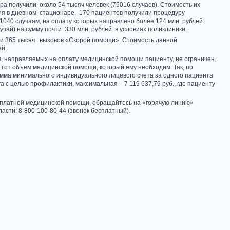
а получили около 54 тысяч человек (75016 случаев). Стоимость их
ения в дневном стационаре, 170 пациентов получили процедуру
1040 случаям, на оплату которых направлено более 124 млн. рублей.
чай) на сумму почти 330 млн. рублей в условиях поликлиники.
ти 365 тысяч вызовов «Скорой помощи». Стоимость данной
ей.
в, направляемых на оплату медицинской помощи пациенту, не ограничен.
тот объем медицинской помощи, который ему необходим. Так, по
умма минимального индивидуального лицевого счета за одного пациента
а с целью профилактики, максимальная – 7 119 637,79 руб., где пациенту
сплатной медицинской помощи, обращайтесь на «горячую линию»
асти: 8-800-100-80-44 (звонок бесплатный).