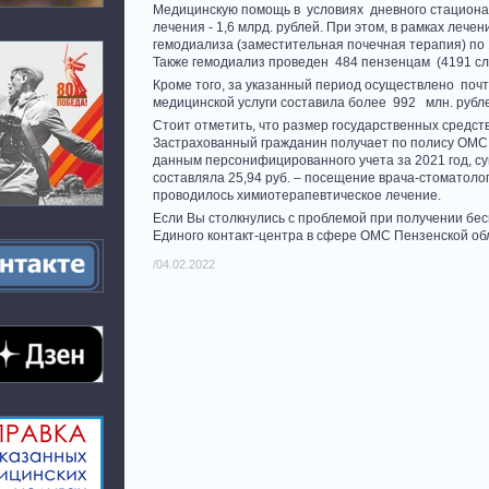
Медицинскую помощь в условиях дневного стационар
лечения - 1,6 млрд. рублей. При этом, в рамках леч
гемодиализа (заместительная почечная терапия) по 
Также гемодиализ проведен 484 пензенцам (4191 слу
Кроме того, за указанный период осуществлено поч
медицинской услуги составила более 992 млн. рубл
Стоит отметить, что размер государственных средст
Застрахованный гражданин получает по полису ОМС 
данным персонифицированного учета за 2021 год, с
составляла 25,94 руб. – посещение врача-стоматолог
проводилось химиотерапевтическое лечение.
Если Вы столкнулись с проблемой при получении бе
Единого контакт-центра в сфере ОМС Пензенской обл
/04.02.2022