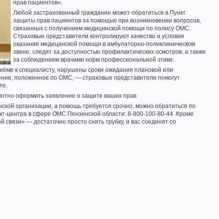
прав пациентов».
Любой застрахованный гражданин может обратиться в Пункт
защиты прав пациентов за помощью при возникновении вопросов,
связанных с получением медицинской помощи по полису ОМС.
Страховые представители контролируют качество и условия
оказания медицинской помощи в амбулаторно-поликлиническом
звене, следят за доступностью профилактических осмотров, а также
за соблюдением врачами норм профессиональной этики.
риёме к специалисту, нарушены сроки ожидания плановой или
ение, положенное по ОМС, — страховые представители помогут
те.
мотно оформить заявление о защите ваших прав.
нской организации, а помощь требуется срочно, можно обратиться по
т-центра в сфере ОМС Пензенской области: 8-800-100-80-44. Кроме
 связи» — достаточно просто снять трубку, и вас соединят со