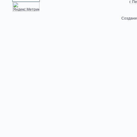
г. П
Создани