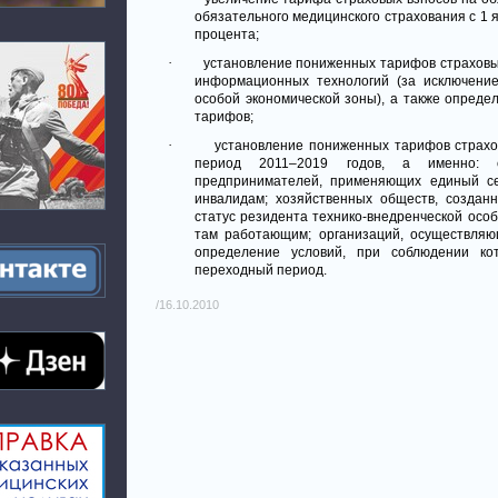
обязательного медицинского страхования с 1 ян
процента;
·
установление пониженных тарифов страховых
информационных технологий (за исключение
особой экономической зоны), а также опреде
тарифов;
·
установление пониженных тарифов страхо
период 2011–2019 годов, а именно: се
предпринимателей, применяющих единый се
инвалидам; хозяйственных обществ, созда
статус резидента технико-внедренческой осо
там работающим; организаций, осуществляю
определение условий, при соблюдении к
переходный период.
/16.10.2010