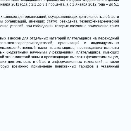
варя 2011 года с 2,1 до 3,1 процента, а с 1 января 2012 года – до 5,1
 взносов для организаций, осуществляющих деятельность в области
м организаций, имеющих статус резидента технико-внедренческой
ление условий, при соблюдении которых возможно применение таких
вых взносов для отдельных категорий плательщиков на переходный
льхозтоваропроизводителей; организаций и индивидуальных
льскохозяйственный налог; плательщиков, производящих выплаты
нных бюджетными научными учреждениями; плательщиков, имеющих
бой экономической зоны и производящих выплаты физическим лицам,
щих деятельность в области информационных технологий, а также
оторых возможно применение пониженных тарифов в указанный