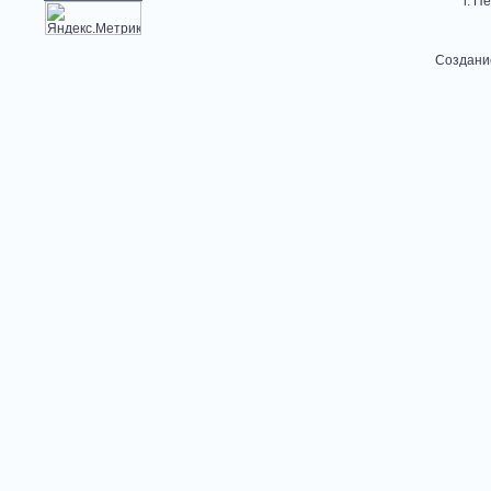
г. П
Создани