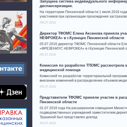
Запущена система индивидуального информир
диспансеризации.
На территории Пензенской области 1 июля 2016 год
участников при организации прохождения застрахо
/06.07.2016
Директор ТФОМС Елена Аксенова приняла уча
НЕФРОКЕА» в г.Кузнецке Пензенской области
05.07.2016 директор ТФОМС Пензенской области Еле
«ФРЕЗЕНИУС НЕФРОКЕА» в г.Кузнецке Пензенской о
/05.07.2016
Комиссия по разработке ТПОМС рассмотрела 
медицинской помощи
Комиссией по разработке территориальной програм
внесении изменений в распределение объемов медиц
/05.07.2016
Представители ТФОМС приняли участие в рас
Пензенской области
01.07.2016 года На расширенном совещания Минист
подведомственных учреждений заместителем дирек
Трушиной был представлен доклад
/04.07.2016