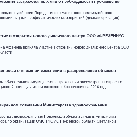
ования застрахованных лиц о необходимости прохождения
а введен в действие Порядок информационного взаимодействия
ванными лицами профилактических мероприятий (диспансеризации)
стие в открытии нового диализного центра ООО «ФРЕЗЕНИУС
на Аксенова приняла участие в открытии нового диализного центра ООО
бласти.
вопросы о внесении изменений в распределение объемов
мы обязательного медицинского страхования рассмотрены вопросы о
инской помощи и их финансового обеспечения на 2016 год
ширенном совещании Министерства здравоохранения
ерства здравоохранения Пензенской области с главными врачами
тора по организации ОМС ТФОМС Пензенской области Светланой