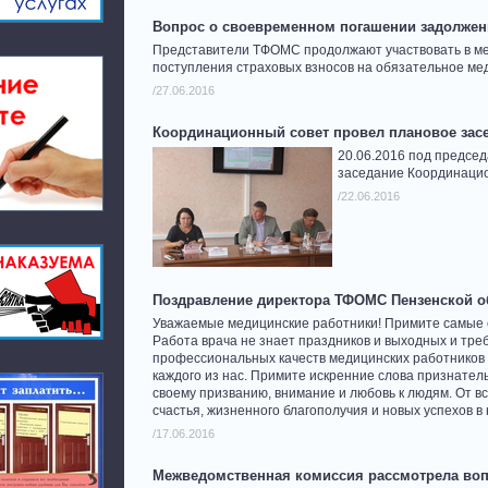
Вопрос о своевременном погашении задолженн
Представители ТФОМС продолжают участвовать в ме
поступления страховых взносов на обязательное ме
/27.06.2016
Координационный совет провел плановое зас
20.06.2016 под предсе
заседание Координацио
/22.06.2016
Поздравление директора ТФОМС Пензенской о
Уважаемые медицинские работники! Примите самые 
Работа врача не знает праздников и выходных и тре
профессиональных качеств медицинских работников 
каждого из нас. Примите искренние слова признател
своему призванию, внимание и любовь к людям. От в
счастья, жизненного благополучия и новых успехов в
/17.06.2016
Межведомственная комиссия рассмотрела воп