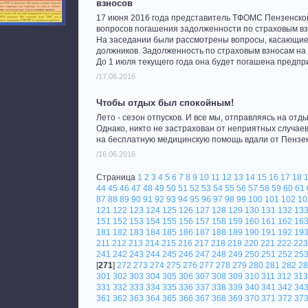
взносов
17 июня 2016 года представитель ТФОМС Пензенской
вопросов погашения задолженности по страховым вз
На заседании были рассмотрены вопросы, касающие
должников. Задолженность по страховым взносам на 
До 1 июля текущего года она будет погашена предпр
/17.06.2016
Чтобы отдых был спокойным!
Лето - сезон отпусков. И все мы, отправляясь на от
Однако, никто не застрахован от неприятных случа
на бесплатную медицинскую помощь вдали от Пензе
/16.06.2016
Страница
1
2
3
4
5
6
7
8
9
10
11
12
13
14
15
16
17
18
44
45
46
47
48
49
50
51
52
53
54
55
56
57
58
59
60
61
87
88
89
90
91
92
93
94
95
96
97
98
99
100
101
102
10
121
122
123
124
125
126
127
128
129
130
131
132
13
151
152
153
154
155
156
157
158
159
160
161
162
16
181
182
183
184
185
186
187
188
189
190
191
192
19
211
212
213
214
215
216
217
218
219
220
221
222
223
241
242
243
244
245
246
247
248
249
250
251
252
25
[
271
]
272
273
274
275
276
277
278
279
280
281
282
28
301
302
303
304
305
306
307
308
309
310
311
312
313
331
332
333
334
335
336
337
338
339
340
341
342
34
361
362
363
364
365
366
367
368
369
370
371
372
37