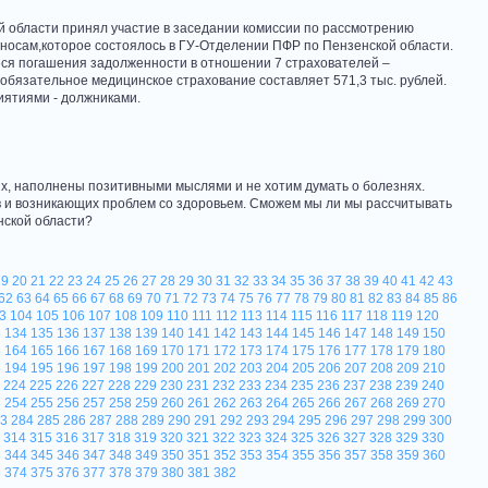
 области принял участие в заседании комиссии по рассмотрению
носам,которое состоялось в ГУ-Отделении ПФР по Пензенской области.
ся погашения задолженности в отношении 7 страхователей –
обязательное медицинское страхование составляет 571,3 тыс. рублей.
иятиями - должниками.
дых, наполнены позитивными мыслями и не хотим думать о болезнях.
ев и возникающих проблем со здоровьем. Сможем мы ли мы рассчитывать
нской области?
19
20
21
22
23
24
25
26
27
28
29
30
31
32
33
34
35
36
37
38
39
40
41
42
43
62
63
64
65
66
67
68
69
70
71
72
73
74
75
76
77
78
79
80
81
82
83
84
85
86
3
104
105
106
107
108
109
110
111
112
113
114
115
116
117
118
119
120
3
134
135
136
137
138
139
140
141
142
143
144
145
146
147
148
149
150
3
164
165
166
167
168
169
170
171
172
173
174
175
176
177
178
179
180
3
194
195
196
197
198
199
200
201
202
203
204
205
206
207
208
209
210
224
225
226
227
228
229
230
231
232
233
234
235
236
237
238
239
240
3
254
255
256
257
258
259
260
261
262
263
264
265
266
267
268
269
270
3
284
285
286
287
288
289
290
291
292
293
294
295
296
297
298
299
300
314
315
316
317
318
319
320
321
322
323
324
325
326
327
328
329
330
3
344
345
346
347
348
349
350
351
352
353
354
355
356
357
358
359
360
3
374
375
376
377
378
379
380
381
382