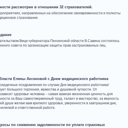
ости рассмотрен в отношении 32 страхователей.
роприятиях, направленных на обеспечение своевременности и полноты
дицинское страхование.
едание
дательством Вице-губернатора Пензенской области В.Савина состоялось
нного совета по организации защиты прав застрахованных лиц.
бласти Елены Аксеновой с Днем медицинского работника
сердечные поздравления по случаю Дня медицинского работника!
бует большого терпения, мужества и душевной чуткости. От
зависит здоровье человека – самая важная жизненная ценность для
ьности за Ваш самоотверженный труд, талант и мастерство, за верность
сей души желаю вам крепкого здоровья, уверенности в завтрашнем дне,
 нелегкой и ответственной работе.
росы по снижению задолженности по уплате страховых