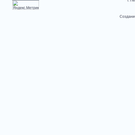
г. П
Создани